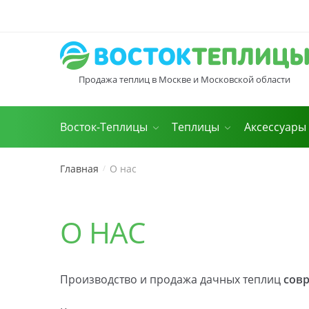
Skip
Skip
to
to
navigation
content
Продажа теплиц в Москве и Московской области
Восток-Теплицы
Теплицы
Аксессуары
Главная
О нас
/
О НАС
Производство и продажа дачных теплиц
сов