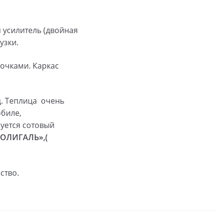
я усилитель (двойная
узки.
очками. Каркас
ц. Теплица очень
обиле,
уется сотовый
ОЛИГАЛЬ»,(
ство.