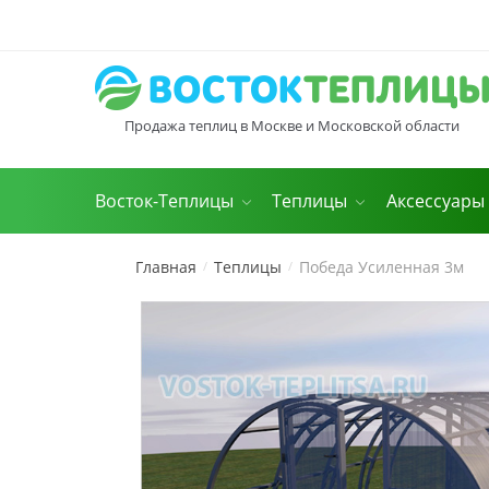
Skip
Skip
to
to
navigation
content
Продажа теплиц в Москве и Московской области
Восток-Теплицы
Теплицы
Аксессуары
Главная
Теплицы
Победа Усиленная 3м
/
/