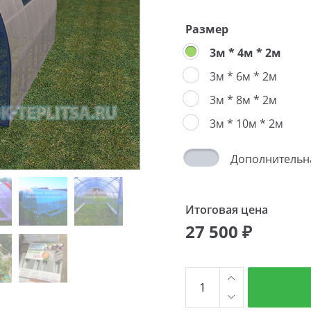
Размер
3м * 4м * 2м
3м * 6м * 2м
3м * 8м * 2м
3м * 10м * 2м
Дополнительн
Итоговая цена
27 500 ₽
Количество
товара
Победа