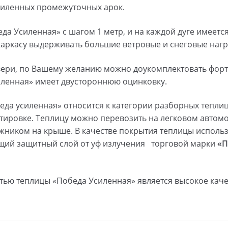
усиленных промежуточных арок.
да Усиленная» с шагом 1 метр, и на каждой дуге имеетс
 каркасу выдерживать большие ветровые и снеговые нагр
вери, по Вашему желанию можно доукомплектовать форт
ленная» имеет двустороннюю оцинковку.
еда усиленная» относится к категории разборных тепли
тировке. Теплицу можно перевозить на легковом автом
ником на крыше. В качестве покрытия теплицы использ
щий защитный слой от уф излучения торговой марки
«П
ью теплицы «Победа Усиленная» является высокое каче