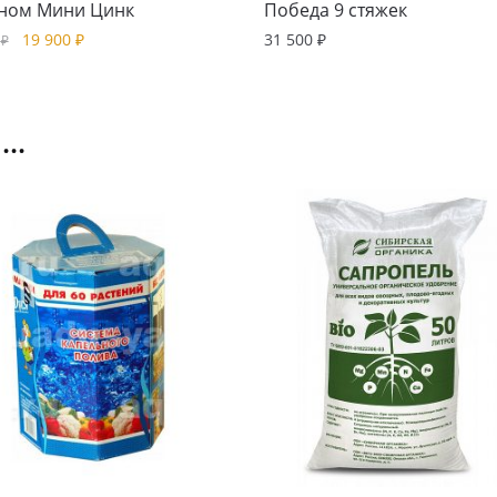
ном Мини Цинк
Победа 9 стяжек
19 900
₽
31 500
₽
0
₽
..