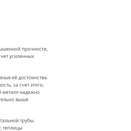
вышенной прочности,
счет усиленных
вные её достоинства.
ть, за счет этого,
й металл надежно
ительно выше
стальной трубы
с теплицы