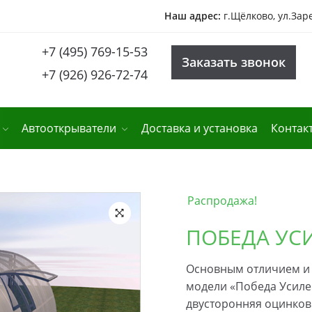
Наш адрес:
г.Щёлково, ул.Зар
+7 (495) 769-15-53
Заказать звонок
+7 (926) 926-72-74
Автооткрыватели
Доставка и установка
Контак
Распродажа!
ПОБЕДА УС
🔍
Основным отличием и
модели «Победа Усиле
двусторонняя оцинков