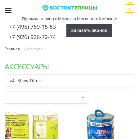
Skip
Skip
0
to
to
MENU
navigation
content
Продажа теплиц в Москве и Московской области
+7 (495) 769-15-53
Заказать звонок
+7 (926) 926-72-74
Главная
Аксессуары
/
АКСЕССУАРЫ
Show Filters