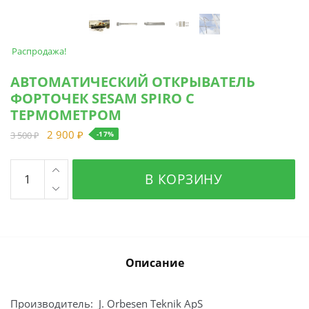
Распродажа!
АВТОМАТИЧЕСКИЙ ОТКРЫВАТЕЛЬ
ФОРТОЧЕК SESAM SPIRO С
ТЕРМОМЕТРОМ
2 900
₽
3 500
₽
-17%
Количество
В КОРЗИНУ
товара
Автоматический
открыватель
форточек
SESAM
Описание
SPIRO
с
термометром
Производитель: J. Orbesen Teknik ApS