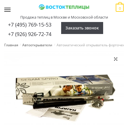
Skip
Skip
0
to
to
MENU
navigation
content
Продажа теплиц в Москве и Московской области
+7 (495) 769-15-53
Заказать звонок
+7 (926) 926-72-74
Главная
Автооткрыватели
Автоматический открыватель форточек S
/
/
🔍