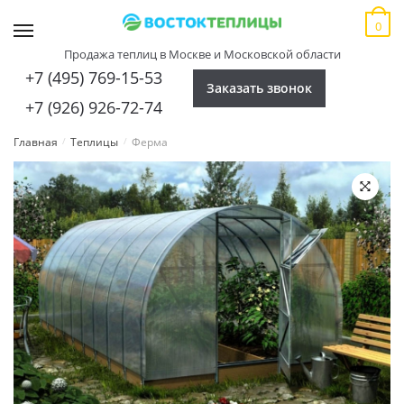
Skip
Skip
0
to
to
MENU
navigation
content
Продажа теплиц в Москве и Московской области
+7 (495) 769-15-53
Заказать звонок
+7 (926) 926-72-74
Главная
Теплицы
Ферма
/
/
🔍