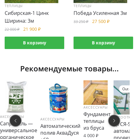
ТЕПЛИЦЫ
ТЕПЛИЦЫ
Сибирская-1 Цинк
Победа Усиленная 3м
Ширина: 3м
27 500
₽
33 250
₽
21 900
₽
22 000
₽
В корзину
В корзину
Рекомендуемые товары...
Out of st
АКСЕССУАРЫ
Фундамент
АКСЕССУАРЫ
АВТООТКРЫВ
АКСЕССУАРЫ
теплицы
Сапропель —
ДУСЯ-SUN
Автоматический
из бруса
универсальное
автомат д
полив АкваДуся
4 000
₽
органическое
проветри