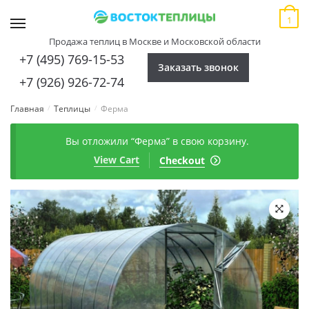
Skip
Skip
1
to
to
MENU
navigation
content
Продажа теплиц в Москве и Московской области
+7 (495) 769-15-53
Заказать звонок
+7 (926) 926-72-74
Главная
Теплицы
Ферма
/
/
Вы отложили “Ферма” в свою корзину.
View Cart
Checkout
🔍