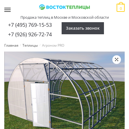
Skip
Skip
0
to
to
MENU
navigation
content
Продажа теплиц в Москве и Московской области
+7 (495) 769-15-53
Заказать звонок
+7 (926) 926-72-74
Главная
Теплицы
Агроном PRO
/
/
🔍