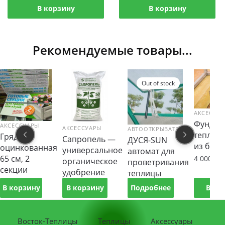
В корзину
В корзину
Рекомендуемые товары...
Out of stock
АКСЕССУ
Фундам
АКСЕССУАРЫ
АКСЕССУАРЫ
АВТООТКРЫВАТЕЛИ
теплиц
Гряда
Сапропель —
ДУСЯ-SUN
из брус
оцинкованная
универсальное
автомат для
65 см, 2
4 000
₽
органическое
проветривания
секции
удобрение
теплицы
790
₽
1 500
₽
3 500
₽
В корзину
В корзину
Подробнее
В
корзин
Восток-Теплицы
Теплицы
Аксессуары